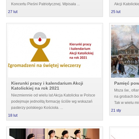
Koncertu Pieśni Patriotycznej. Wpisała ...
Akcji Katolickie
27
lut
25
lut
Kierunki pracy i kalendarium Akcji
Pamięć po
Katolickiej na rok 2021
Msza św., ofia
Niezmiennie od wielu lat Akcja Katolicka w Polsce
na grobach bo
podejmuje jednolitą formację ściśle wg wskazań
Tak w wielu mie
pasterzy polskiego Kościoła. ...
21
sty
18
lut