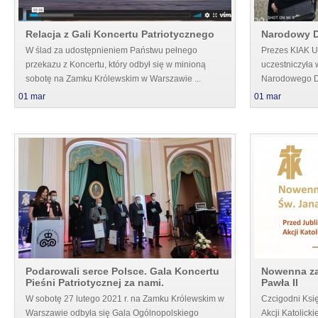
Relacja z Gali Koncertu Patriotycznego
Narodowy D
W ślad za udostępnieniem Państwu pełnego
Prezes KIAK U
przekazu z Koncertu, który odbył się w minioną
uczestniczyła
sobotę na Zamku Królewskim w Warszawie ...
Narodowego Dni
01
mar
01
mar
Podarowali serce Polsce. Gala Koncertu
Nowenna za
Pieśni Patriotycznej za nami.
Pawła II
W sobotę 27 lutego 2021 r. na Zamku Królewskim w
Czcigodni Ksi
Warszawie odbyła się Gala Ogólnopolskiego
Akcji Katolicki